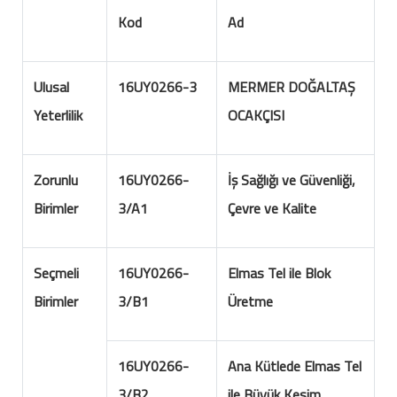
Kod
Ad
Ulusal
16UY0266-3
MERMER DOĞALTAŞ
Yeterlilik
OCAKÇISI
Zorunlu
16UY0266-
İş Sağlığı ve Güvenliği,
Birimler
3/A1
Çevre ve Kalite
Seçmeli
16UY0266-
Elmas Tel ile Blok
Birimler
3/B1
Üretme
16UY0266-
Ana Kütlede Elmas Tel
3/B2
ile Büyük Kesim