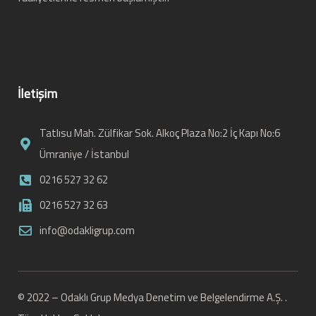
İletişim
Tatlısu Mah. Zülfikar Sok. Alkoç Plaza No:2 İç Kapı No:6
Ümraniye / İstanbul
0216 527 32 62
0216 527 32 63
info@odakligrup.com
© 2022 – Odaklı Grup Medya Denetim ve Belgelendirme A.Ş. .