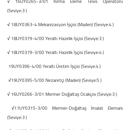
√
16UY0265-3/01 Kırma Eleme Tesis Operatörü
(Seviye:3 )
√
18UY0363-4 Mekanizasyon İşçisi (Maden) (Seviye:4 )
√
18UY0379-4/00 Yeraltı Hazırlık İşçisi (Seviye:3 )
√
18UY0379-3/00 Yeraltı Hazırlık İşçisi (Seviye:4 )
19UY0396-4/00 Yeraltı Üretim İşçisi (Seviye:4 )
√
19UY0395-5/00 Nezaretçi (Maden) (Seviye:5 )
√
16UY0266-3/01 Mermer Doğaltaş Ocakçısı (Seviye:3 )
√
17UY0315-3/00 Mermer-Doğaltaş İmalat Elemanı
(Seviye:3 )