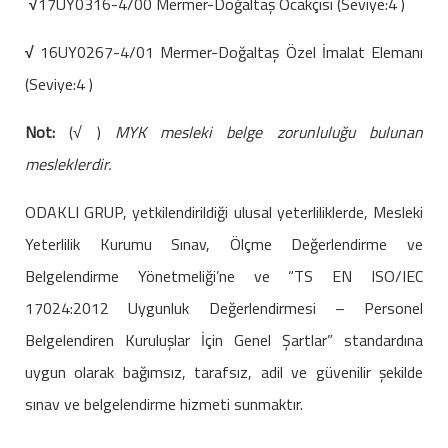
√
17UY0316-4/00 Mermer-Doğaltaş Ocakçısı (Seviye:4 )
√
16UY0267-4/01 Mermer-Doğaltaş Özel İmalat Elemanı
(Seviye:4 )
Not:
(√ )
MYK mesleki belge zorunluluğu bulunan
mesleklerdir.
ODAKLI GRUP, yetkilendirildiği ulusal yeterliliklerde, Mesleki
Yeterlilik Kurumu Sınav, Ölçme Değerlendirme ve
Belgelendirme Yönetmeliği’ne ve “TS EN ISO/IEC
17024:2012 Uygunluk Değerlendirmesi – Personel
Belgelendiren Kuruluşlar İçin Genel Şartlar” standardına
uygun olarak bağımsız, tarafsız, adil ve güvenilir şekilde
sınav ve belgelendirme hizmeti sunmaktır.