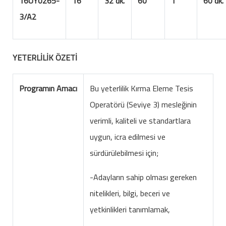
16UY0265-
16
32 dk.
60
1
60 dk.
3/A2
YETERLİLİK ÖZETİ
Programın Amacı
Bu yeterlilik Kırma Eleme Tesis
Operatörü (Seviye 3) mesleğinin
verimli, kaliteli ve standartlara
uygun, icra edilmesi ve
sürdürülebilmesi için;
-Adayların sahip olması gereken
nitelikleri, bilgi, beceri ve
yetkinlikleri tanımlamak,