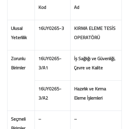
Kod
Ad
Ulusal
16UY0265-3
KIRMA ELEME TESİS
Yeterlilik
OPERATÖRÜ
Zorunlu
16UY0265-
İş Sağlığı ve Güvenliği,
Birimler
3/A1
Çevre ve Kalite
16UY0265-
Hazırlık ve Kırma
3/A2
Eleme İşlemleri
Seçmeli
–
–
Birimler