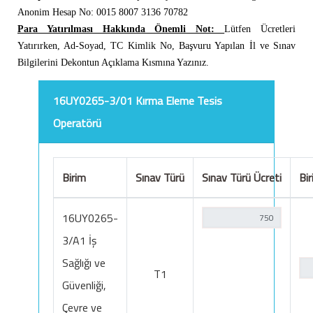
Anonim Hesap No: 0015 8007 3136 70782
Para Yatırılması Hakkında Önemli Not:
Lütfen Ücretleri
Yatırırken, Ad-Soyad, TC Kimlik No, Başvuru Yapılan İl ve Sınav
Bilgilerini Dekontun Açıklama Kısmına Yazınız.
16UY0265-3/01 Kırma Eleme Tesis
Operatörü
Birim
Sınav Türü
Sınav Türü Ücreti
Bir
16UY0265-
3/A1 İş
Sağlığı ve
T1
Güvenliği,
Çevre ve