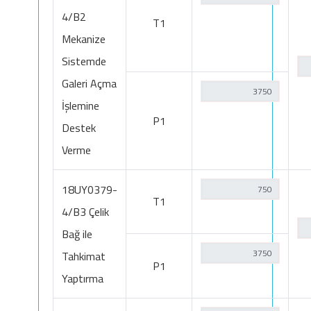
4/B2
T1
Mekanize
Sistemde
Galeri Açma
İşlemine
P1
Destek
Verme
18UY0379-
T1
4/B3 Çelik
Bağ ile
Tahkimat
P1
Yaptırma