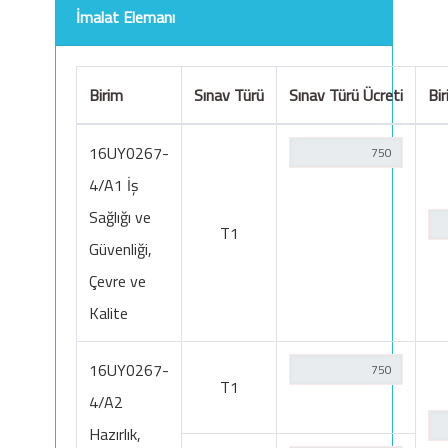
İmalat Elemanı
Birim
Sınav Türü
Sınav Türü Ücreti
Bir
16UY0267-
4/A1 İş
Sağlığı ve
T1
Güvenliği,
Çevre ve
Kalite
16UY0267-
T1
4/A2
Hazırlık,