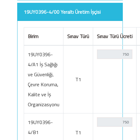
19UY0396-4/00 Yeraltı Üretim İşçisi
Birim
Sınav Türü
Sınav Türü Ücreti
19UY0396-
4/A1 İş Sağlığı
ve Güvenliği,
T1
Çevre Koruma,
Kalite ve İş
Organizasyonu
19UY0396-
4/B1
T1