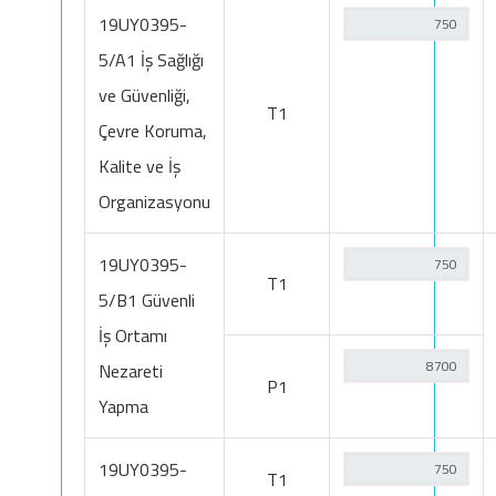
19UY0395-
5/A1 İş Sağlığı
ve Güvenliği,
T1
Çevre Koruma,
Kalite ve İş
Organizasyonu
19UY0395-
T1
5/B1 Güvenli
İş Ortamı
Nezareti
P1
Yapma
19UY0395-
T1