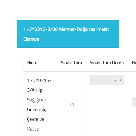
17UY0315-3/00 Mermer-Doğaltaş İmalat
Elemanı
Birim
Sınav Türü
Sınav Türü Ücreti
Bi
17UY0315-
3/A1 İş
Sağlığı ve
T1
Güvenliği,
Çevre ve
Kalite