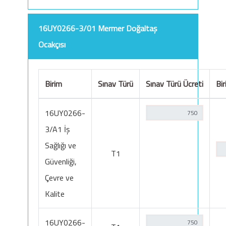
16UY0266-3/01 Mermer Doğaltaş
Ocakçısı
Birim
Sınav Türü
Sınav Türü Ücreti
Bir
16UY0266-
3/A1 İş
Sağlığı ve
T1
Güvenliği,
Çevre ve
Kalite
16UY0266-