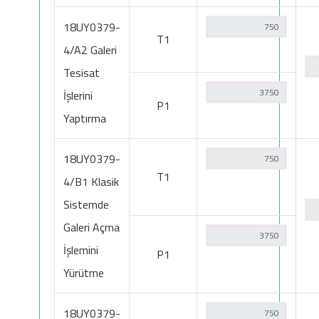
18UY0379-
T1
4/A2 Galeri
Tesisat
İşlerini
P1
Yaptırma
18UY0379-
T1
4/B1 Klasik
Sistemde
Galeri Açma
İşlemini
P1
Yürütme
18UY0379-