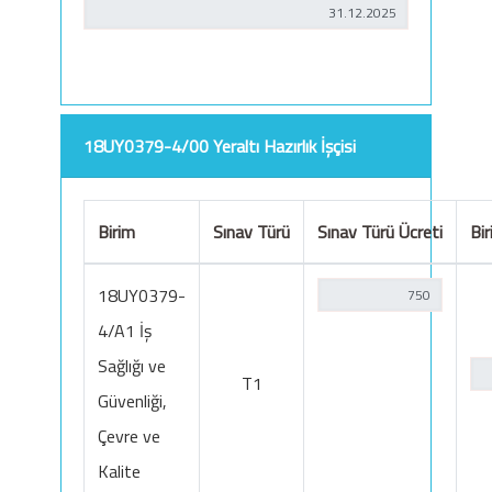
18UY0379-4/00 Yeraltı Hazırlık İşçisi
Birim
Sınav Türü
Sınav Türü Ücreti
Bir
18UY0379-
4/A1 İş
Sağlığı ve
T1
Güvenliği,
Çevre ve
Kalite