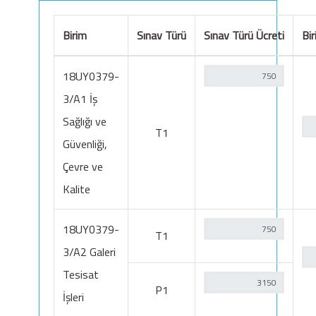
Birim
Sınav Türü
Sınav Türü Ücreti
Bir
18UY0379-
3/A1 İş
Sağlığı ve
T1
Güvenliği,
Çevre ve
Kalite
18UY0379-
T1
3/A2 Galeri
Tesisat
P1
İşleri