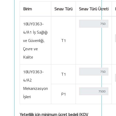
Birim
Sınav Türü
Sınav Türü Ücreti
18UY0363-
4/A1 İş Sağlığı
ve Güvenliği,
T1
Çevre ve
Kalite
18UY0363-
T1
4/A2
Mekanizasyon
P1
İşleri
Yeterlilik için minimum ücret bedeli (KDV