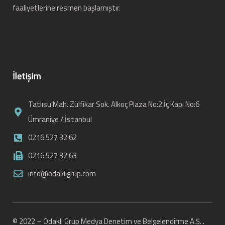
faaliyetlerine resmen başlamıştır.
İletişim
Tatlısu Mah. Zülfikar Sok. Alkoç Plaza No:2 İç Kapı No:6
Ümraniye / İstanbul
0216 527 32 62
0216 527 32 63
info@odakligrup.com
© 2022 – Odaklı Grup Medya Denetim ve Belgelendirme A.Ş. .